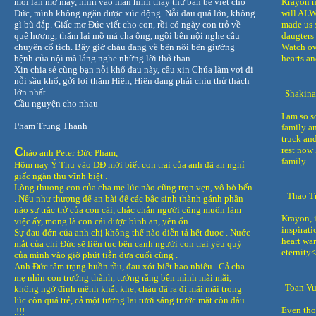
mỗi lần mở máy, nhìn vào màn hình thấy thư bạn bè viết cho
Krayon m
Đức, mình không ngăn được xúc động. Nỗi đau quá lớn, không
will ALW
gì bù đắp. Giấc mơ Đức viết cho con, rồi có ngày con trở về
made us 
quê hương, thăm lại mồ mả cha ông, ngồi bên nội nghe câu
daugters
chuyện cổ tích. Bây giờ cháu đang về bên nội bên giường
Watch ov
bệnh của nội mà lắng nghe những lời thở than.
hearts an
Xin chia sẻ cùng bạn nỗi khổ đau này, cầu xin Chúa làm vơi đi
nỗi sầu khổ, gởi lời thăm Hiên, Hiên đang phải chịu thử thách
lớn nhất.
Shakina
Cầu nguyện cho nhau
I am so s
Pham Trung Thanh
family an
truck and
C
rest now
hào anh Peter Đức Phạm,
family
Hôm nay Ý Thu vào DĐ mới biết con trai của anh đã an nghỉ
giấc ngàn thu vĩnh biệt .
Lòng thương con của cha mẹ lúc nào cũng trọn vẹn, vô bờ bến
Thao T
. Nếu như thượng đế an bài để các bậc sinh thành gánh phần
nào sự trắc trở của con cái, chắc chắn người cũng muốn làm
Krayon, 
việc ấy, mong là con cái được bình an, yên ổn .
inspirati
Sự đau đớn của anh chị không thể nào diễn tả hết được . Nước
heart wa
mắt của chị Đức sẽ liên tục bên cạnh người con trai yêu quý
eternity
của mình vào giờ phút tiễn đưa cuối cùng .
Anh Đức tâm trạng buồn rầu, đau xót biết bao nhiêu . Cả cha
mẹ nhìn con trưởng thành, tưởng rằng bên mình mãi mãi,
Toan V
không ngờ định mệnh khắt khe, cháu đã ra đi mãi mãi trong
lúc còn quá trẻ, cả một tương lai tươi sáng trước mặt còn đâu...
Even thou
.!!!