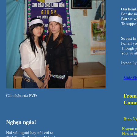
Our heart
For she n
But we wi
To suppor
So rest in
For all y
Though yo
You ' re a
Lynda Ly
Slide S
From 
Các cháu của PVĐ
Comm
Binh N
Nghẹn
ngào!
Krayon u
Nói với người hay nói với ta
He's in b