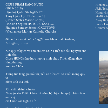
GIUSE PHẠM ĐĂNG HƯNG
Hiện nay
(1987- 2010)
JRB,
Texa
Hậu duệ Quốc Gia Nghĩa Tử
Hưng vẫn
Thủy Quân Lục Chiến Hoa Kỳ
về điện ả
(
United States Marine Corps
.)
Ngày 09 
Học sinh Seguin HS,TCU,UTA&TCC
Lance
Co
Phụ giáo
Sunday School
GXCTTDVN
Commandi
(
Vietnamese Martyrs
Catholic Church)
đến nơi an nghỉ cuối cùng(Moore Memorial Gardens,
Arlington,Texas).
Xin quý thầy cô và anh chị em QGNT tiếp tục cầu nguyện cho
linh hồn
Giuse HƯNG sớm được hưởng vinh phúc Thiên đàng, theo
lòng thương
xót của Chúa.
Trong
lúc tang gia bối rối, nếu có điều chi sơ xuất, mong quý
vị
niệm tình tha thứ.
Xin chân thành cảm tạ.
Nguyện xin Thiên Chúa trả công bội hậu cho quý Thầy cô và
anh chị
em Quốc Gia Nghĩa Tử.