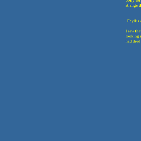
Sorry for
strange 
Phyllis
I saw tha
looking 
had died.