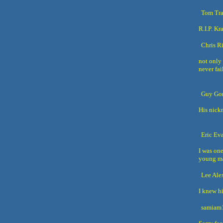
Tom Tra
R.I.P. Kr
Chris R
not only 
never fai
Guy Gor
His nick
Eric Ev
I was one
young man
Lee Ale
I knew hi
samiam