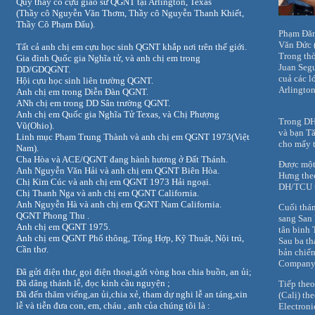
Quý thầy cô cựu giáo sư QGNT tại Arlington, Texas
(Thầy cô Nguyễn Văn Thơm, Thầy cô Nguyễn Thanh Khiết,
Thầy Cô Phạm Đẩu).
Phạm Đăn
Văn
Đức 
Tất cả anh chị em cựu học sinh QGNT khắp nơi trên thế giới.
Trong thờ
Gia đình Quốc gia Nghĩa tử, và anh chị em trong
Juan Segu
DD/GDQGNT.
cuả các
l
Hội cựu học sinh liên trường QGNT.
Arlington
Anh chị em trong Diễn Đàn QGNT.
ANh chị em trong DD Sân trường QGNT.
Anh chị em Quốc gia Nghĩa Tử Texas, và Chị Phượng
Trong DH
Vũ(Ohio).
và bạn
Tă
Linh mục Phạm Trung Thành và anh chị em QGNT 1973(Việt
cho
mấy t
Nam).
Cha Hòa và ACE/QGNT đang hành hương ở Đất Thánh.
Được một 
Anh Nguyễn Văn Hải và anh chị em QGNT Biên Hòa.
Hưng theo
Chị Kim Cúc và anh chị em QGNT 1973 Hải ngoại.
DH/TCU
Chị Thanh Nga và anh chị em QGNT California.
Anh Nguyễn Hà và anh chị em QGNT Nam California.
Cuối thán
QGNT Phong Thu .
sang San
Anh chị em QGNT 1975.
tân binh
Anh chị em QGNT Phổ thông, Tổng Hợp, Kỹ Thuật, Nội trú,
Sau ba t
Cần thơ.
bản chiế
Company,
Đã gửi điện thư, gọi điện thoại,gửi vòng hoa chia buồn, an ủi;
Đã dâng thánh lễ, đọc kinh cầu nguyện ;
Tiếp the
Đã đến thăm viếng,an ủi,chia xẻ, tham dự nghi lễ an táng,xin
(Calị)
th
lễ và tiễn đưa con, em, cháu , anh của chúng tôi là :
Electroni