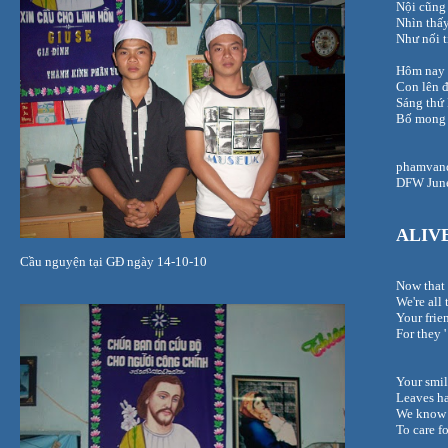
Nội cũng 
Nhìn thấ
Như nối 
Hôm nay 
Con lên đ
Sáng thứ 
Bố mong 
phamvan
DFW June
ALIVE
Cầu nguyện tại GĐ ngày 14-10-10
Now that
We're all
Your frie
For they 
Your smil
Leaves ha
We know 
To care f