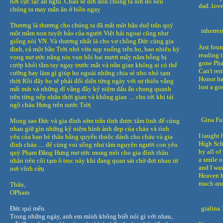
nơi cực lạc an nghỉ. Cháu sẽ đới đón chúng ta nơi đó nếu
dad..lov
chúng ta may mắn ăn ở hiền ngaỵ
Thương là thương cho chúng ta đã mất một hậu duệ trân quý
mherrer
một mầm non tuyệt hảo của người Việt hải ngoại cũng như
giống nòi VN. Và thương nhất là cho vợ chồng Đức cùng gia
Just fou
đình, cả một bầu Trời nhỏ vừa sụp xuống trên họ, bao nhiêu kỳ
reading t
vọng mơ ước nâng niu vun bồi hai mươi mấy năm bỗng bị
gone Pha
cướp khỏi tầm tay ngay trước mắt và trần gian không ai có thể
Can't rem
cưỡng hay làm gì giúp họ ngoài những chia sẻ nho nhỏ tạm
Honor ha
thờị Rồi đây họ sẽ phải đối diện từng ngày với sự thiếu vắng
lost a go
mất mát và những dĩ vãng đầy kỷ niệm dấu ấn chung quanh
trên từng nếp nhăn thời gian và không gian .... cho tới khi tái
ngộ cháu Hưng trên nước Trờị
Gina Fu
Mong sao Đức và gia đình sớm trấn tĩnh được tâm linh để cùng
nhau giữ gìn những kỷ niệm hình ảnh đẹp của cháu và tình
I taught
yêu của bạn bè thân bằng quyến thuộc dành cho cháu và gia
High Sch
đình cháu .... để cùng vui sống như tâm nguyện người con yêu
by all of
quý Phạm Đăng Hưng mơ ước mong mỏi cho gia đình thân
a smile 
nhân trên cõi tạm ô trọc này khi đang quan sát chờ đợi nhau từ
and I was
nơi vĩnh cửụ
Heaven ha
much and
Thân,
OPham
Đức quí mến.
gialina
Trong những ngày, anh em mình không biết nói gì với nhau,