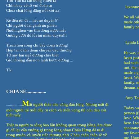
Trời Thu đã lặn bóng chiều tà
Chim bay về tổ vui đoàn tụ
lavonn
Chua chát lòng dâng nỗi xót xa!
We all w
Kẻ đến rồi đi ... hết nợ duyên!?
made oth
Chỉ người ở lại gánh ưu phiền
family n
Nuốt nghẹn vào tim dòng nước mắt
Gượng cười đổ lỗi tại nhân duyên!!!
Lynda L
Trách hoá công chi bấy đoạn trường!
Hợp tan đành đoạn chuyện đau thương
He was, i
Từ nay hai ngả đường chia biệt
heart jus
Gió thoảng đầu non lạnh bước đường ...
had such
out, the 
TN
made a g
heart. W
family, 
dreams an
CHIA S
Ẻ................
Amy Tan
M
.................
ất người thân nào cũng đau lòng. Nhưng mất đi
Today we
một người trẻ tuổi đầy tư cách và triển vọng thì còn đau xót
person (
biết mấỵ
love. Whe
here. I w
Thật ra người ta sống bao lâu không quan trọng bằng làm được
spontaneo
gì để lại vấn vướng gì trong lòng nhaụ Cháu Hưng đã ra đi
my favori
trong muôn và luyến tiếc thương nhớ. Cháu chắn chắn sẽ về
me. I hop