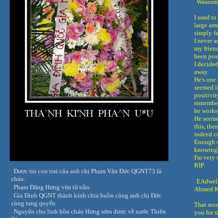
Waseem
I used to
large am
simply fa
I never a
my frien
been pos
I decided
away.
He's one 
seemed li
positivit
remember
he worke
He seemed
this, the
indeed c
Enough s
knowing a
I'm very s
RIP.
Được tin con trai của anh chị Phạm Văn Đức QGNT73 là
cháu:
EAdwell
Phạm Đăng Hưng vừa từ trần.
Ahmed 
Gia Đình QGNT thành kính chia buồn cùng anh chị Đức
cùng tang quyến
That stor
Nguyện cho linh hồn cháu Hưng sớm được về nước Thiên
you for s