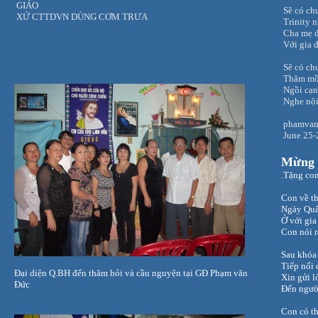
GIÁO
Sẽ có ch
XỨ CTTDVN DÙNG CƠM TRƯA
Trinity 
Cha mẹ đ
Với gia 
Sẽ có ch
Thăm mồ
Ngồi cạn
Nghe nội
phamvan
June 25-
Mừng s
.Tặng co
Con về t
Ngày Quâ
Ở với gi
Con nói 
Sau khóa
Tiếp nối 
Đại diện Q.BH đến thăm hỏi và cầu nguyện tại GĐ Phạm văn
Xin gửi l
Đức
Đến người
Con có th