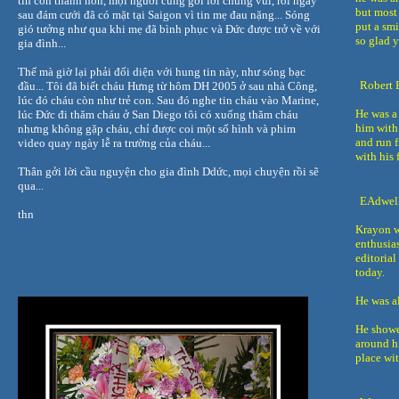
tin con thành hôn, mọi người cùng gởi lời chung vui, rồi ngay
but most
sau đám cưới đã có mặt tại Saigon vì tin mẹ đau nặng... Sóng
put a smi
gió tưởng như qua khi mẹ đã bình phục và Đức được trở về với
so glad y
gia đình...
Thế mà giờ lại phải đối diện với hung tin này, như sóng bạc
Robert 
đầu... Tôi đã biết cháu Hưng từ hôm DH 2005 ở sau nhà Công,
lúc đó cháu còn như trẻ con. Sau đó nghe tin cháu vào Marine,
He was a
lúc Đức đi thăm cháu ở San Diego tôi có xuống thăm cháu
him with
nhưng không gặp cháu, chỉ được coi một số hình và phim
and run 
video quay ngày lễ ra trường của cháu...
with his 
Thân gởi lời cầu nguyện cho gia đình Ddức, mọi chuyện rồi sẽ
qua...
EAdwel
thn
Krayon wa
enthusia
editorial
today.
He was a
He showe
around h
place wi