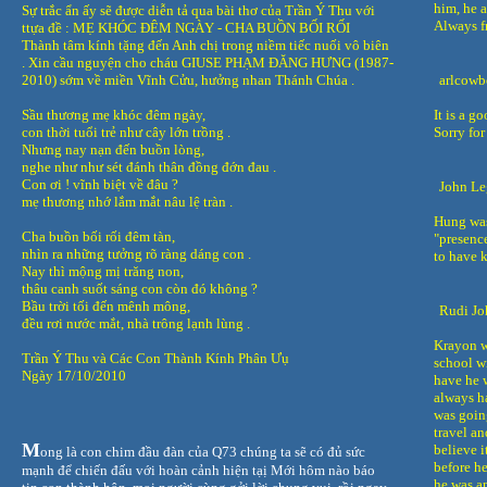
him, he a
Sự trắc ẩn ấy sẽ được diễn tả qua bài thơ của Trần Ý Thu với
Always fr
ttựa đề : MẸ KHÓC ĐÊM NGÀY -
CHA BUỒN BỐI RỐI
Thành tâm kính tặng đến Anh chị trong niềm tiếc nuối vô biên
. Xin cầu nguyện cho cháu GIUSE PHẠM ĐĂNG HƯNG (1987-
2010) sớm về miền Vĩnh Cửu, hưởng nhan Thánh Chúa .
arlcow
Sầu thương mẹ khóc đêm ngày,
It is a g
con thời tuổi trẻ như cây lớn trồng .
Sorry for
Nhưng nay nạn đến buồn lòng,
nghe như như sét đánh thân đồng đớn đau .
Con ơi ! vĩnh biệt về đâu ?
John Le
mẹ thương nhớ lắm mắt nâu lệ tràn .
Hung was
Cha buồn bối rối đêm tàn,
"presenc
nhìn ra những tưởng rõ ràng dáng con .
to have 
Nay thì mộng mị trăng non,
thâu canh suốt sáng con còn đó không ?
Bầu trời tối đến mênh mông,
Rudi Jo
đều rơi nước mắt, nhà trông lạnh lùng .
Krayon w
Trần Ý Thu và Các Con Thành Kính Phân Ưụ
school wi
Ngày 17/10/2010
have he w
always ha
was going
travel a
M
believe i
ong là con chim đầu đàn của Q73 chúng ta sẽ có đủ sức
before he
mạnh để chiến đấu với hoàn cảnh hiện tạị Mới hôm nào báo
he was an