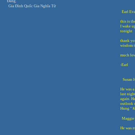
Đàng.
Gia Đình Quốc Gia Nghĩa Tử
Earl Ev
this is t
I wake u
tonight
thank yo
wisdom t
much lov
-Earl
Susan 
He was a 
last nigh
again. H
outlook o
Hung " K
Maggie 
He was m