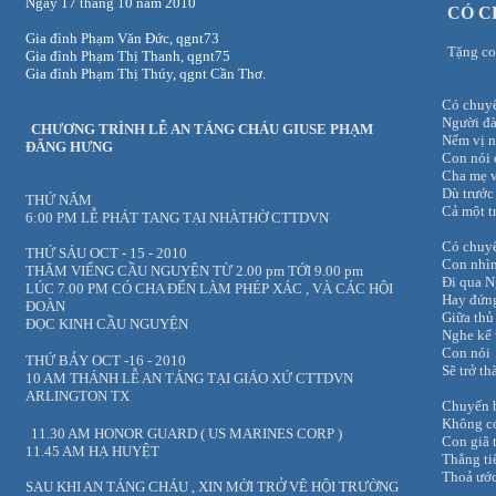
Ngày 17 tháng 10 năm 2010
CÓ 
Gia đình Phạm Văn Đức, qgnt73
Tặng c
Gia đình Phạm Thị Thanh, qgnt75
Gia đình Phạm Thị Thúy, qgnt Cần Thơ.
Có chuyế
Người đà
CHƯƠNG TRÌNH LỄ AN TÁNG CHÁU GIUSE PHẠM
Nếm vị n
ĐĂNG HƯNG
Con nói 
Cha mẹ v
Dù trước
THỨ NĂM
Cả một t
6:00 PM LỄ PHÁT TANG TẠI NHÀTHỜ CTTDVN
Có chuy
THỨ SÁU OCT - 15 - 2010
Con nhì
THĂM VIẾNG CẦU NGUYỆN TỪ 2.00 pm TỚI 9.00 pm
Đi qua N
LÚC 7.00 PM CÓ CHA ĐẾN LÀM PHÉP XÁC , VÀ CÁC HỘI
Hay đứng
ĐOÀN
Giữa thủ
ĐỌC KINH CẦU NGUYỆN
Nghe kể 
Con nói
THỨ BẢY OCT -16 - 2010
Sẽ trở th
10 AM THÁNH LỄ AN TÁNG TẠI GIÁO XỨ CTTDVN
ARLINGTON TX
Chuyến 
Không có
11.30 AM HONOR GUARD ( US MARINES CORP )
Con giã 
11.45 AM HẠ HUYỆT
Thẳng ti
Thoả ước
SAU KHI AN TÁNG CHÁU , XIN MỜI TRỞ VÊ HỘI TRƯỜNG