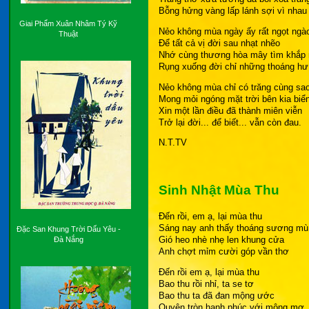
Bỗng hửng vàng lấp lánh sợi vì nhau
Giai Phẩm Xuân Nhâm Tý Kỹ
Nẻo không mùa ngày ấy rất ngọt ngà
Thuật
Để tất cả vị đời sau nhạt nhẽo
Nhớ cùng thương hòa mây tìm khắp
Rụng xuống đời chỉ những thoáng hư
Nẻo không mùa chỉ có trăng cùng sa
Mong mỏi ngóng mặt trời bên kia biể
Xin một lần điều đã thành miên viễn
Trở lại đời... để biết... vẫn còn đau.
N.T.TV
Sinh Nhật Mùa Thu
Đến rồi, em ạ, lại mùa thu
Sáng nay anh thấy thoáng sương mù
Đặc San Khung Trời Dấu Yêu -
Gió heo nhè nhẹ len khung cửa
Đà Nắng
Anh chợt mỉm cười góp vần thơ
Đến rồi em ạ, lại mùa thu
Bao thu rồi nhỉ, ta se tơ
Bao thu ta đã đan mộng ước
Quyện tròn hạnh phúc với mộng mơ