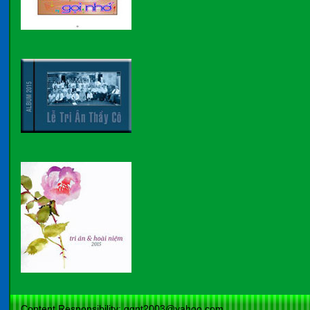
Content Responsibility: qgnt2003@yahoo.com