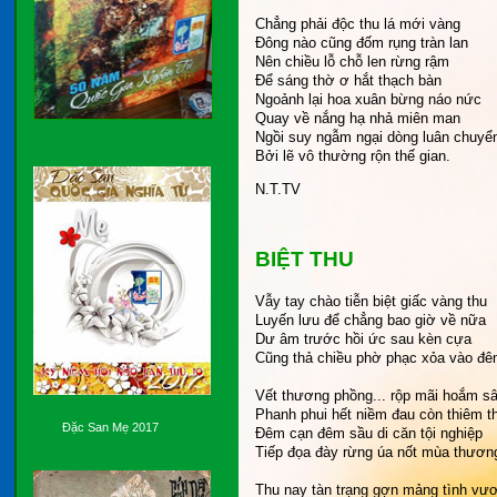
Chẳng phải độc thu lá mới vàng
Đông nào cũng đốm rụng tràn lan
Nên chiều lỗ chỗ len rừng rậm
Để sáng thờ ơ hắt thạch bàn
Ngoảnh lại hoa xuân bừng náo nức
Quay về nắng hạ nhả miên man
Ngồi suy ngẫm ngại dòng luân chuyể
Bởi lẽ vô thường rộn thế gian.
N.T.TV
BIỆT THU
Vẫy tay chào tiễn biệt giấc vàng thu
Luyến lưu để chẳng bao giờ về nữa
Dư âm trước hồi ức sau kèn cựa
Cũng thả chiều phờ phạc xỏa vào đ
Vết thương phồng... rộp mãi hoắm s
Phanh phui hết niềm đau còn thiêm t
Đặc San Mẹ 2017
Đêm cạn đêm sầu di căn tội nghiệp
Tiếp đọa đày rừng úa nốt mùa thươn
Thu nay tàn trạng gợn mảng tình vư