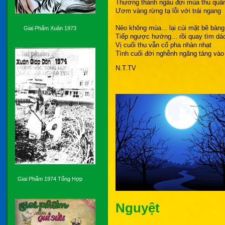
Thương thành ngâu đợi mùa thu quấ
Ươm vàng rừng tạ lỗi với trái ngang
Nẻo không mùa... lại cúi mặt bẽ bàng
Giai Phẩm Xuân 1973
Tiếp ngược hướng... rồi quay tìm dá
Vị cuối thu vẫn cố pha nhàn nhạt
Tình cuối đời nghễnh ngãng tảng vào
N.T.TV
Giai Phẩm 1974 Tổng Hợp
Nguyệt