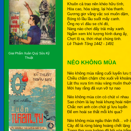
Khuôn cả trao nên khéo hữu tình,
Hòa cao, hòa sáng, lại hòa thanh.
Gương giơ vằng vặc soi muôn dặm,
Bóng tỏ lầu lầu suốt mấy canh.
Ông nọ vì đâu se chỉ đỏ,
Nàng nào chơi đấy trải mây xanh.
Ngẫm xem khí tượng hình dung ấy,
Chợt lộ ra, thời nhạt chúng tinh.
Lê Thánh Tông 1442 - 1491
Giai Phẩm Xuân Quý Sửu Kỹ
Thuật
NẺO KHÔNG MÙA
Nẻo không mùa nắng cuối luyến lưu 
Chiều chầm chậm cho xuôi về khoản
Lật thu xưa tìm màu vàng muôn thuở
Mới hay rằng đã vụn vỡ tự nao
Nẻo không mùa còn có chút vì nhau
Sao chòm lá lay hoài khung hoài niệ
Chắc nơi anh còn chút gì lưu luyến
Để em hoài se thắt mỗi khi qua?
Nẻo không mùa ngâu thản thốt... vỡ 
Cây đổ lá rừng bàng hoàng chết lặng
Trang thơ xưa tưởng đã bôi xóa trắn