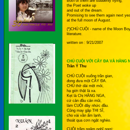
Both of them are suddenly flying,
the Poet woke up
and out of the dream.
Promising to see them again next yea
at the full moon of August.
(*)CHÚ CUỘI - name of the Moon Boy
literature.
written on : 9/21/2007
CHÚ CUỘI VỚI CÂY ĐA VÀ HẰNG 
Trần Ý Thu
CHÚ CUỘI xuống trần gian,
đong đưa một CÂY ĐA.
CHÚ thở dài mệt mỏi,
hạ giới thật là xa.
Kẹt là Chị HẰNG NGA,
cứ cản đầu cản mũi,
làm CUỘI đây nhức đầu.
Cũng may gặp THI SĨ,
cho vài vần ấm lạnh,
thoát qua cơn ngặt nghèo.
CUỘI trầm ngâm nghĩ ngợi: