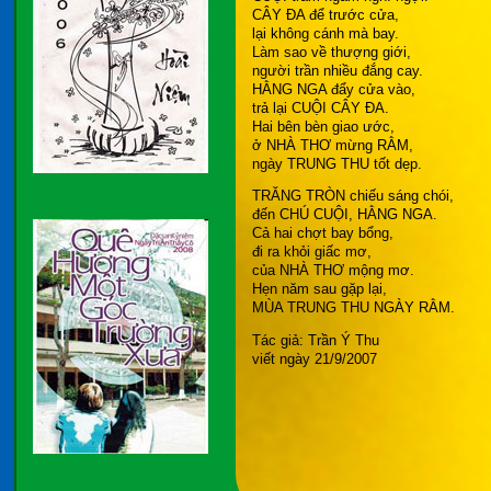
CÂY ĐA để trước cửa,
lại không cánh mà bay.
Làm sao về thượng giới,
người trần nhiều đắng cay.
HẰNG NGA đẩy cửa vào,
trả lại CUỘI CÂY ĐA.
Hai bên bèn giao ước,
ở NHÀ THƠ mừng RẰM,
ngày TRUNG THU tốt dẹp.
TRĂNG TRÒN chiếu sáng chói,
đến CHÚ CUỘI, HẰNG NGA.
Cả hai chợt bay bổng,
đi ra khỏi giấc mơ,
của NHÀ THƠ mộng mơ.
Hẹn năm sau gặp lại,
MÙA TRUNG THU NGÀY RẰM.
Tác giả: Trần Ý Thu
viết ngày 21/9/2007