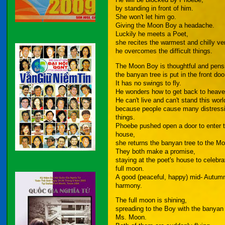
by standing in front of him.
She won't let him go.
Giving the Moon Boy a headache.
Luckily he meets a Poet,
she recites the warmest and chilly ve
he overcomes the difficult things.
The Moon Boy is thoughtful and pens
the banyan tree is put in the front doo
It has no swings to fly.
He wonders how to get back to heave
He can't live and can't stand this worl
because people cause many distress
things.
Phoebe pushed open a door to enter 
house,
she returns the banyan tree to the M
They both make a promise,
staying at the poet's house to celebra
full moon.
A good (peaceful, happy) mid- Autumn
harmony.
The full moon is shining,
spreading to the Boy with the banyan
Ms. Moon.