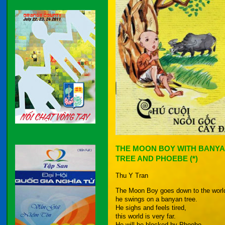
THE MOON BOY WITH BANY
TREE AND PHOEBE (*)
Thu Y Tran
The Moon Boy goes down to the worl
he swings on a banyan tree.
He sighs and feels tired,
this world is very far.
He will be blocked by Phoebe,