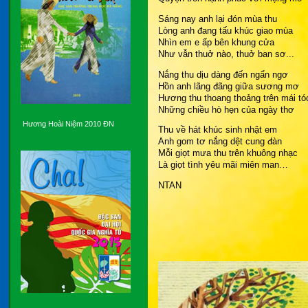
Sáng nay anh lại đón mùa thu
Lòng anh đang tấu khúc giao mùa
Nhìn em e ấp bên khung cửa
Như vẫn thuở nào, thuở ban sơ...
Nắng thu dịu dàng đến ngẩn ngơ
Hồn anh lãng đãng giữa sương mơ
Hương thu thoang thoảng trên mái tó
Những chiều hò hẹn của ngày thơ
Hương Hoài Niệm 2010 ĐN
Thu về hát khúc sinh nhật em
Anh gom tơ nắng dệt cung đàn
Mỗi giọt mưa thu trên khuông nhạc
Là giọt tình yêu mãi miên man…
NTAN