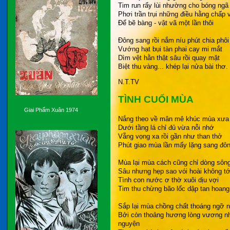
Tim run rẩy lùi nhường cho bóng ngã
Phơi trần trụi những điều hằng chấp 
Để bẽ bàng - vật vã một lần thôi
Đông sang rồi nắm níu phút chia phôi
Vướng hạt bụi tàn phai cay mi mắt
Dìm vệt hằn thật sâu rồi quay mặt
Biệt thu vàng... khép lại nửa bài thơ.
N.T.TV
TÌNH CUỐI MÙA
Giai Phẩm Xuân 1974
Nắng theo về mân mê khúc mùa xưa
Dưới tầng lá chỉ đủ vừa nỗi nhớ
Vẵng vọng xa rồi gần như than thở
Phút giao mùa lần mấy lặng sang đô
Mùa lại mùa cách cũng chỉ dòng sôn
Sâu nhưng hẹp sao vói hoài không tớ
Tình con nước ơ thờ xuôi dịu vợi
Tim thu chừng bão lốc dập tan hoang
Sắp lại mùa chồng chất thoáng ngỡ 
Bởi còn thoảng hương lòng vương n
nguyện