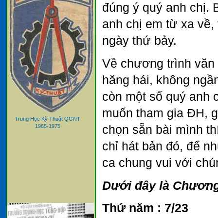
đúng ý quý anh chị. 
anh chị em từ xa về, 
ngày thứ bảy.
Về chương trình văn 
hăng hái, không ngần
còn một số quý anh c
muốn tham gia ĐH, gi
Trung Học Kỹ Thuật QGNT
chọn sẵn bài mình th
1965-1975
chỉ hát bản đó, để nh
ca chung vui với chún
Dưới đây là Chương
Thứ năm : 7/23