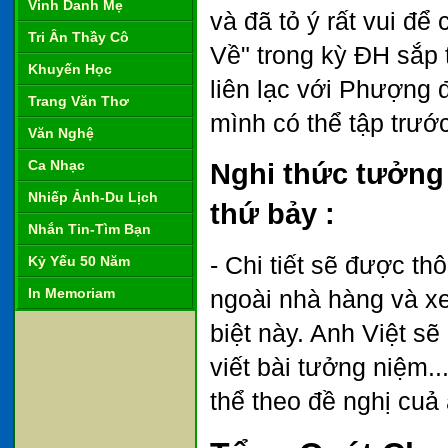
Vinh Danh Mẹ
và đã tỏ ý rất vui đ
Tri Ân Thầy Cô
Về" trong kỳ ĐH sắp 
Khuyến Học
liên lạc với Phượng 
Trang Văn Thơ
mình có thể tập trướ
Văn Nghệ
Ca Nhạc
Nghi thức tưởng 
Nhiếp Ảnh-Du Lịch
thứ bảy :
Nhắn Tin-Tìm Bạn
- Chi tiết sẽ được th
Kỷ Yếu 50 Năm
In Memoriam
ngoài nhà hàng và xe
biệt này. Anh Việt s
viết bài tưởng niệm.
thể theo đề nghị cuả