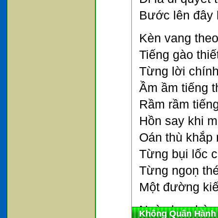
Bước lên đây 
Kèn vang theo
Tiếng gào thiết
Từng lời chín
Ầm ầm tiếng t
Rầm rầm tiếng
Hồn say khi m
Oán thù khắp 
Từng bụi lốc c
Từng ngoṇ thé
Một đường kiế
Ngày bao hùng
Không Quân Hành