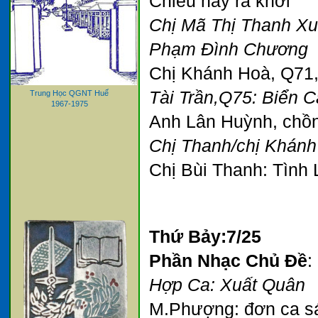
Chiều nay ra khơi"
Chị Mã Thị Thanh Xu
Phạm Đình Chương
Chị Khánh Hoà, Q71,
Tài Trần,Q75: Biển 
Trung Học QGNT Huế
1967-1975
Anh Lân Huỳnh, chồn
Chị Thanh/chị Khánh 
Chị Bùi Thanh: Tình 
Thứ Bảy:7/25
Phần Nhạc Chủ Đề
:
Hợp Ca: Xuất Quân
M.Phượng: đơn ca sá