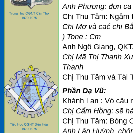
Anh Phương: đơn ca 
Trung Học QGNT Cần Thơ
Chị Thu Tâm: Ngâm t
1970-1975
Chị Mơ và cać chị B
) Tone : Cm
Anh Ngô Giang, QKT, 
Chị Mã Thị Thanh Xuâ
Thanh
Chị Thu Tâm và Tài T
Phần Dạ Vũ:
Khánh Lan : Vó câu 
Chị Cẩm Hồng: sẽ hát
Chị Thu Tâm: Bóng C
Tiểu Học QGNT Biên Hòa
1970-1975
Anh Lân Huỳnh, chồ