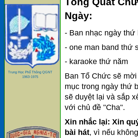
Tổng Quát Chư
Ngày:
- Ban nhạc ngày thứ 
- one man band thứ 
- karaoke thứ năm
Trung Học Phổ Thông QGNT
Ban Tổ Chức sẽ mời 4
1963-1975
mục trong ngày thứ b
sẽ duyệt lại và sắp x
với chủ đề "Cha".
Xin nhắc lại:
Xin quý
bài hát
, vì nếu khôn