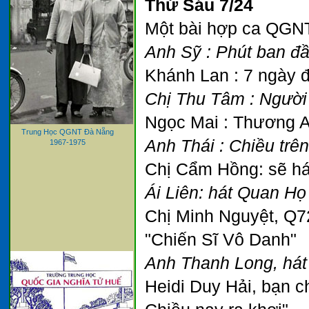
Thứ Sáu 7/24
Một bài hợp ca QGNT 
Anh Sỹ : Phút ban đ
Khánh Lan : 7 ngày 
Chị Thu Tâm : Người 
Ngọc Mai : Thương A
Trung Học QGNT Đà Nẵng
Anh Thái : Chiều trê
1967-1975
Chị Cẩm Hồng: sẽ hát
Ái Liên: hát Quan H
Chị Minh Nguyệt, Q72
"Chiến Sĩ Vô Danh"
Anh Thanh Long, hát
Heidi Duy Hải, bạn c